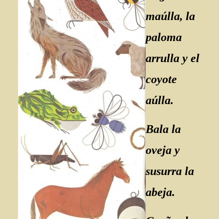
maúlla, la
paloma
arrulla y el
coyote
aúlla.
Bala la
oveja y
susurra la
abeja.