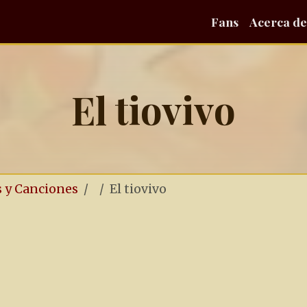
Fans
Acerca de
El tiovivo
s y Canciones
El tiovivo