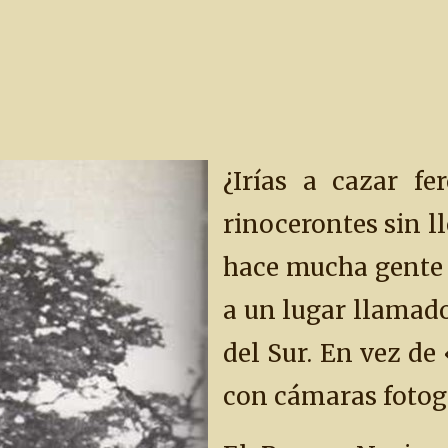
¿Irías a cazar fe
rinocerontes sin l
hace mucha gente 
a un lugar llamado
del Sur. En vez d
con cámaras fotogr