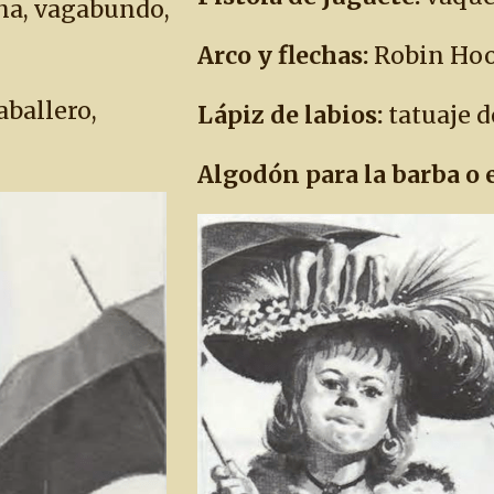
na, vagabundo,
Arco y flechas:
Robin Hood
aballero,
Lápiz de labios:
tatuaje d
Algodón para la barba o e