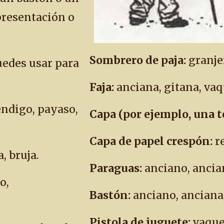
epresentación o
Sombrero de paja:
granje
uedes usar para
Faja:
anciana, gitana, vaqu
ndigo, payaso,
Capa (por ejemplo, una to
Capa de papel crespón:
re
, bruja.
Paraguas:
anciano, ancia
o,
Bastón:
anciano, anciana
Pistola de juguete:
vaquer