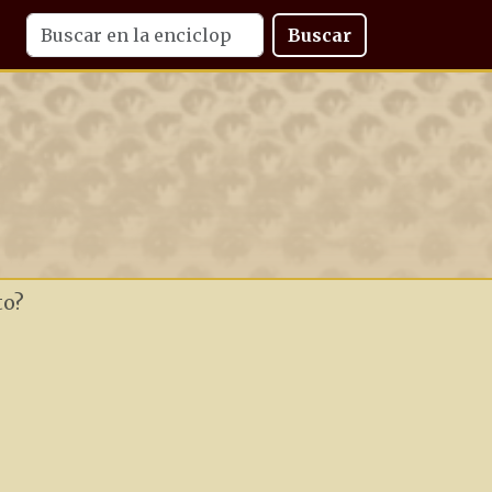
Buscar
to?