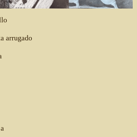
llo
ta arrugado
a
ja