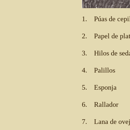
1. Púas de cepi
2. Papel de pla
3. Hilos de sed
4. Palillos
5. Esponja
6. Rallador
7. Lana de ove