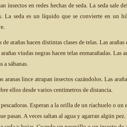
pan insectos en redes hechas de seda. La seda sale de
s. La seda es un líquido que se convierte en un hi
re.
s de arañas hacen distintas clases de telas. Las arañas
s arañas viudas negras hacen telas enmarañadas. Las a
s a sábanas.
as aranas lince atrapan insectos cazándolos. Las araña
bre ellos desde varios centímetros de distancia.
pescadoras. Esperan a la orilla de un riachuelo o un 
que pasan. A veces saltan al agua y agarran algún pez.
e seda y hojas. Cuando un pececillo o un insecto de 