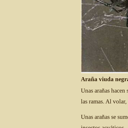
Araña viuda negr
Unas arañas hacen s
las ramas. Al volar,
Unas arañas se sume
insectos acuáticos.