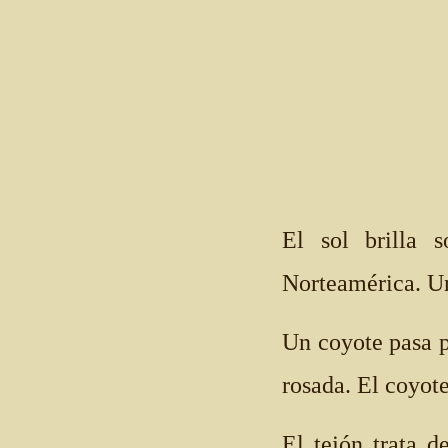
El sol brilla 
Norteamérica. U
Un coyote pasa po
rosada. El coyot
El tejón trata d