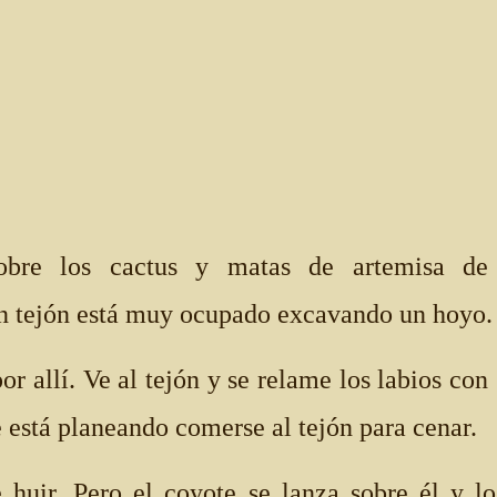
sobre los cactus y matas de artemisa de
n tejón está muy ocupado excavando un hoyo.
r allí. Ve al tejón y se relame los labios con
e está planeando comerse al tejón para cenar.
e huir. Pero el coyote se lanza sobre él y lo