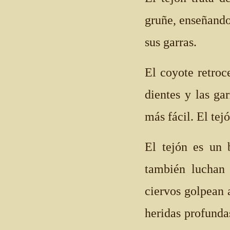
gruñe, enseñando 
sus garras.
El coyote retroc
dientes y las ga
más fácil. El tej
El tejón es un 
también luchan 
ciervos golpean 
heridas profunda