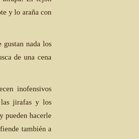
ote y lo araña con
e gustan nada los
busca de una cena
ecen inofensivos
as jirafas y los
 y pueden hacerle
efiende también a