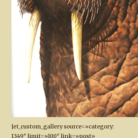
[et_custom_gallery source=»category:
1349″ limit=»100″ link=»post»