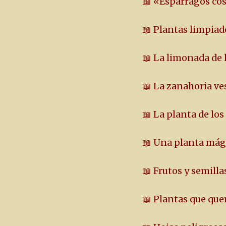
📖 «Espárragos co
📖 Plantas limpiad
📖 La limonada de 
📖 La zanahoria ve
📖 La planta de los
📖 Una planta mág
📖 Frutos y semill
📖 Plantas que qu