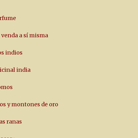
erfume
e venda a sí misma
os indios
cinal india
nomos
dos y montones de oro
las ranas