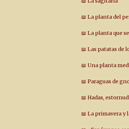
📖 La sagitaria
📖 La planta del p
📖 La planta que s
📖 Las patatas de l
📖 Una planta medi
📖 Paraguas de g
📖 Hadas, estornu
📖 La primavera y 