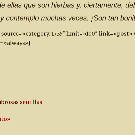
de ellas que son hierbas y, ciertamente, de
 y contemplo muchas veces. ¡Son tan boni
y source=»category: 1735″ limit=»100″ link=»post
e=»always»]
abrosas semillas
pito»