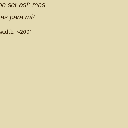
be ser así; mas
tas para mí!
» width=»200″