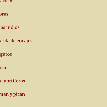
sacos»
oras
los indios
stida de encajes
 gatos
ica
as mortíferos
eman y pican