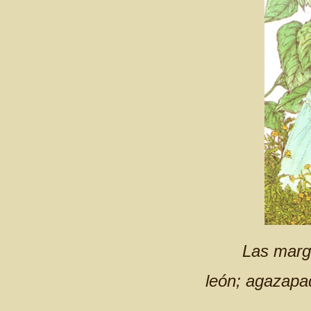
Las marga
león; agazapa