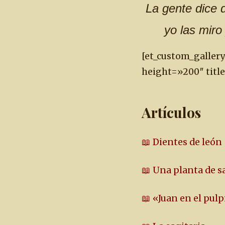
La gente dice 
yo las miro
[et_custom_galler
height=»200″ titl
Artículos
📖 Dientes de león
📖 Una planta de s
📖 «Juan en el pul