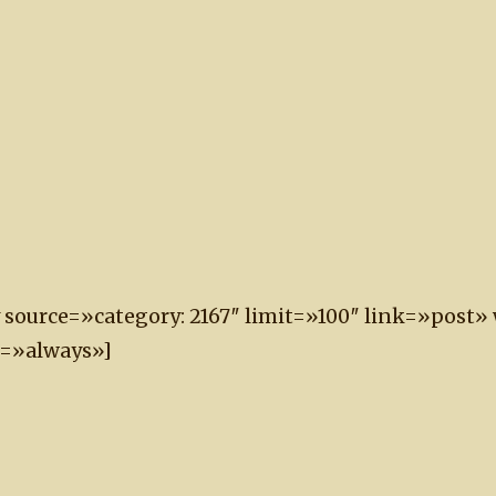
y source=»category: 2167″ limit=»100″ link=»post
e=»always»]