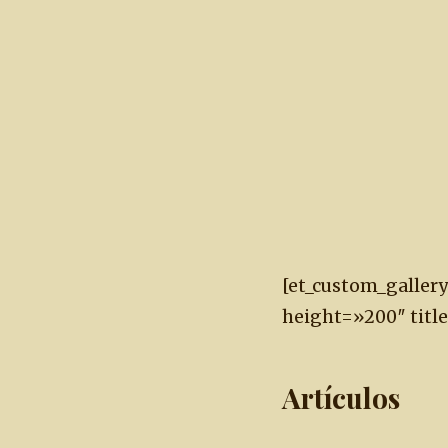
[et_custom_galler
height=»200″ titl
Artículos