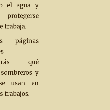
jo el agua y
rotegerse
 trabaja.
s páginas
es
rarás qué
 sombreros y
 se usan en
s trabajos.