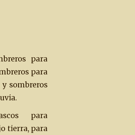
breros para
sombreros para
o y sombreros
luvia.
scos para
jo tierra, para