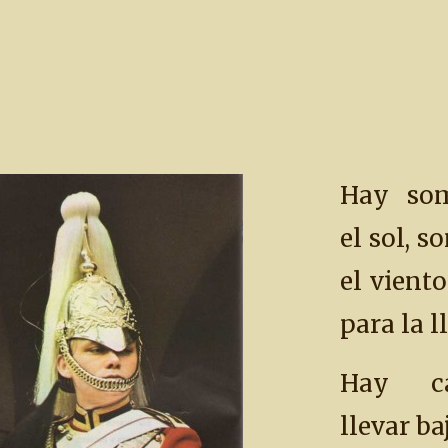
Hay som
el sol, 
el vient
para la l
Hay ca
llevar ba