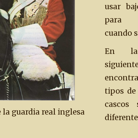
usar ba
para p
cuando se
En la
siguient
encont
tipos de
cascos
la guardia real inglesa
diferente