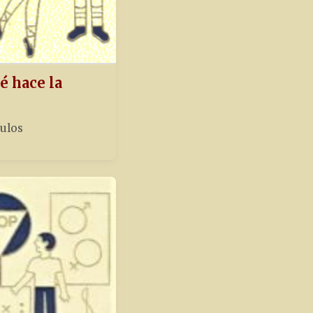
é hace la
tulos