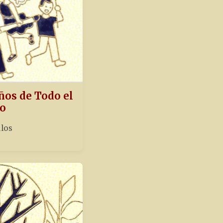
ños de Todo el
o
ulos