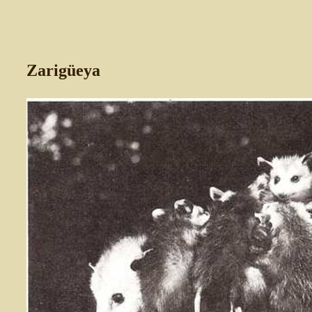
Zarigüeya