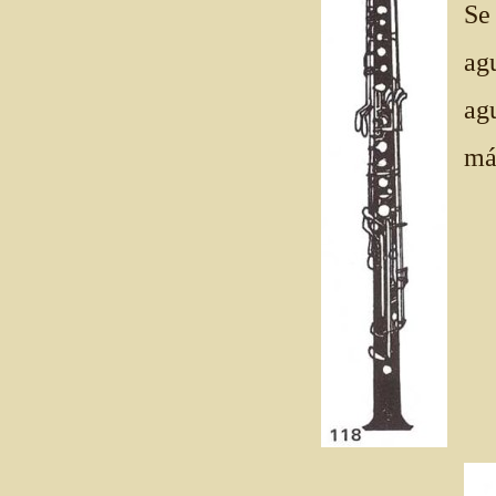
Se
ag
ag
má