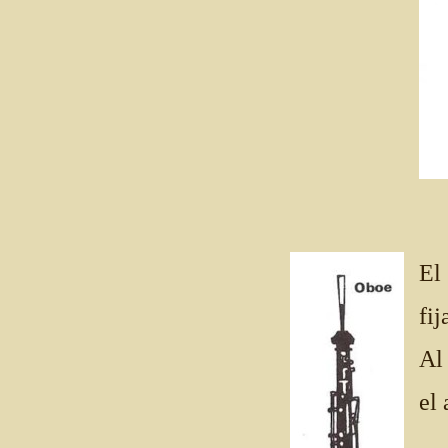
El
fij
Al 
el 