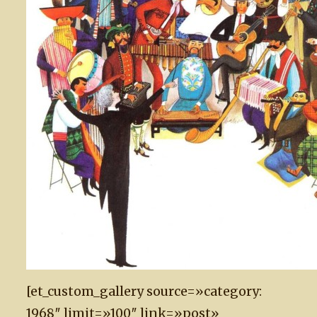
[et_custom_gallery source=»category:
1968″ limit=»100″ link=»post»