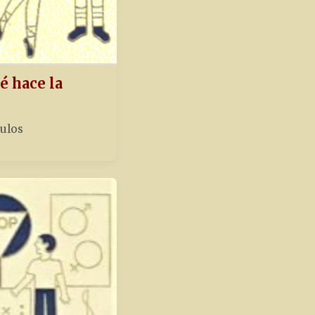
é hace la
tulos