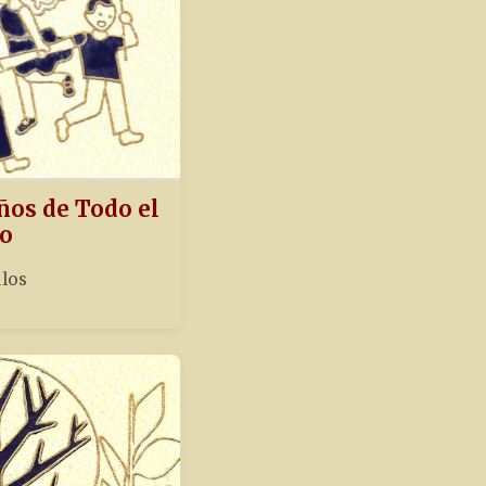
ños de Todo el
o
ulos