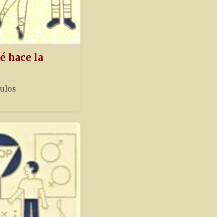
é hace la
tulos