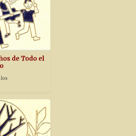
ños de Todo el
o
ulos