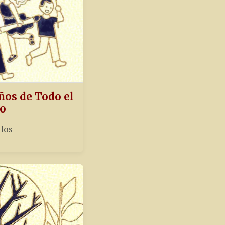
ños de Todo el
o
ulos