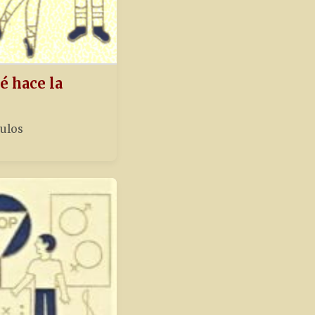
é hace la
tulos