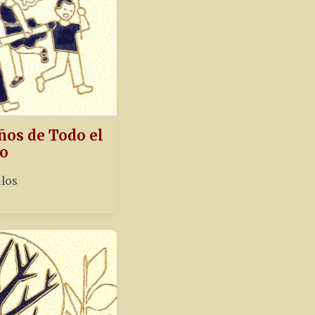
ños de Todo el
o
ulos