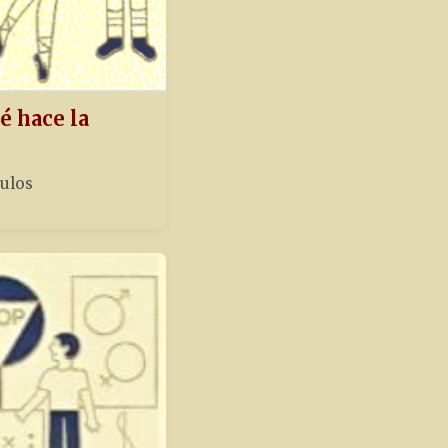
é hace la
tulos