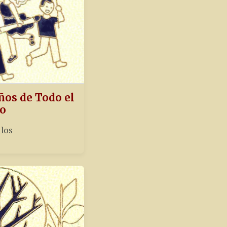
ños de Todo el
o
ulos