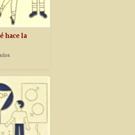
é hace la
tulos