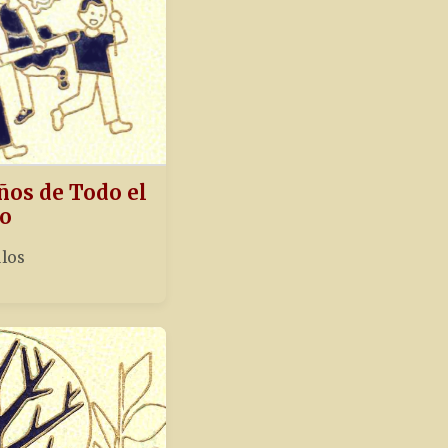
ños de Todo el
o
ulos