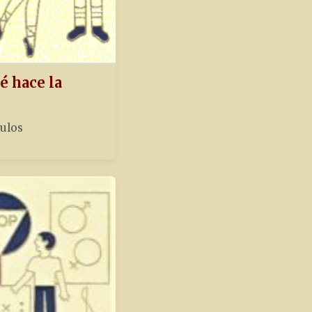
é hace la
tulos