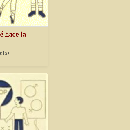
é hace la
tulos