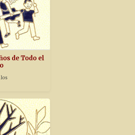
ños de Todo el
o
ulos