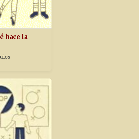
é hace la
tulos