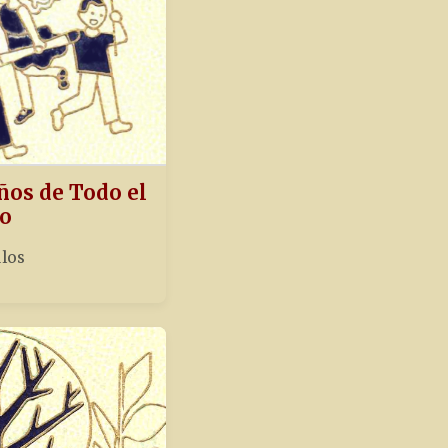
ños de Todo el
o
ulos