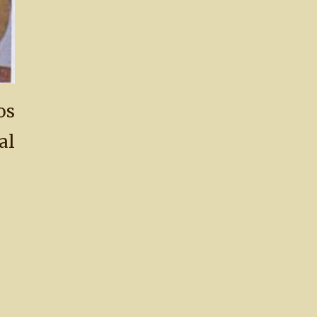
os
al