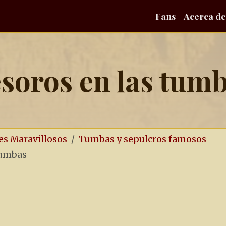
Fans
Acerca de
soros en las tum
es Maravillosos
Tumbas y sepulcros famosos
tumbas