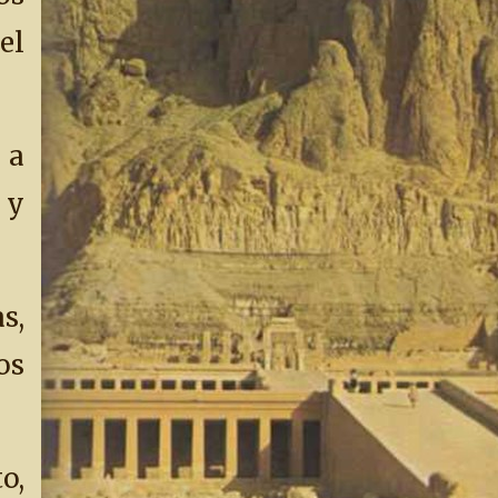
el
 a
 y
s,
os
o,