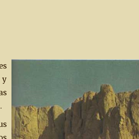
es
 y
as
.
us
os