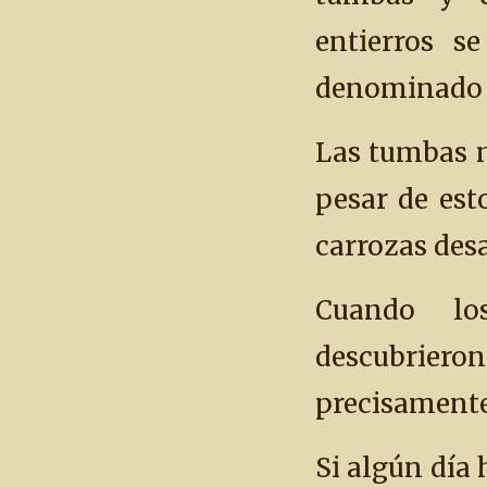
entierros s
denominado V
Las tumbas n
pesar de esto
carrozas des
Cuando los
descubrier
precisamente
Si algún día 