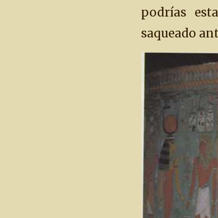
podrías est
saqueado ante