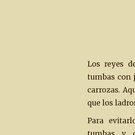
Los reyes d
tumbas con j
carrozas. Aq
que los ladro
Para evitarl
tumbas y d