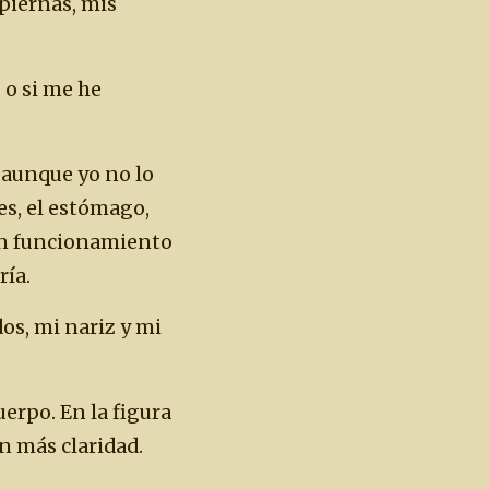
piernas, mis
 o si me he
 aunque yo no lo
es, el estómago,
 en funcionamiento
ría.
os, mi nariz y mi
erpo. En la figura
n más claridad.