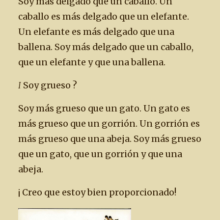
Soy más delgado que un caballo. Un
caballo es más delgado que un elefante.
Un elefante es más delgado que una
ballena. Soy más delgado que un caballo,
que un elefante y que una ballena.
I
Soy grueso ?
Soy más grueso que un gato. Un gato es
más grueso que un gorrión. Un gorrión es
más grueso que una abeja. Soy más grueso
que un gato, que un gorrión y que una
abeja.
¡ Creo que estoy bien proporcionado!