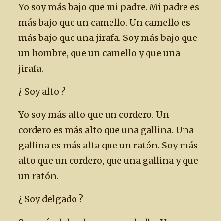
Yo soy más bajo que mi padre. Mi padre es
más bajo que un camello. Un camello es
más bajo que una jirafa. Soy más bajo que
un hombre, que un camello y que una
jirafa.
¿ Soy alto ?
Yo soy más alto que un cordero. Un
cordero es más alto que una gallina. Una
gallina es más alta que un ratón. Soy más
alto que un cordero, que una gallina y que
un ratón.
¿ Soy delgado ?