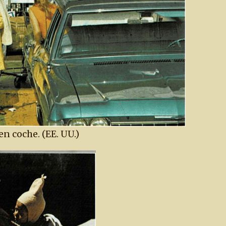
en coche. (EE. UU.)