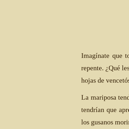
Imagínate que t
repente. ¿Qué le
hojas de vencetó
La mariposa tend
tendrían que apr
los gusanos mori