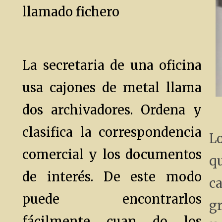
llamado fichero
La secretaria de una oficina
usa cajones de metal llama
dos archivadores. Ordena y
clasifica la correspondencia
L
comercial y los documentos
q
de interés. De este modo
ca
puede encontrarlos
g
fácilmente cuan do los