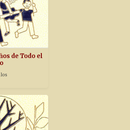
ños de Todo el
o
ulos