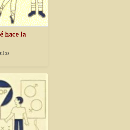
é hace la
tulos