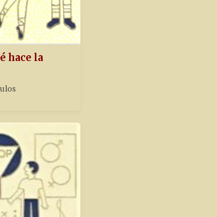
é hace la
tulos