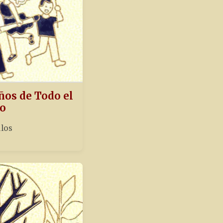
ños de Todo el
o
ulos