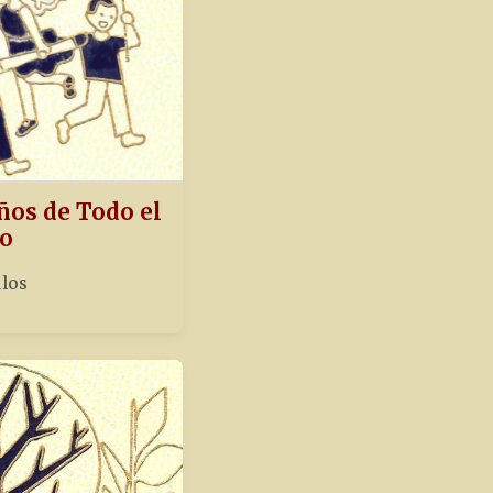
ños de Todo el
o
ulos