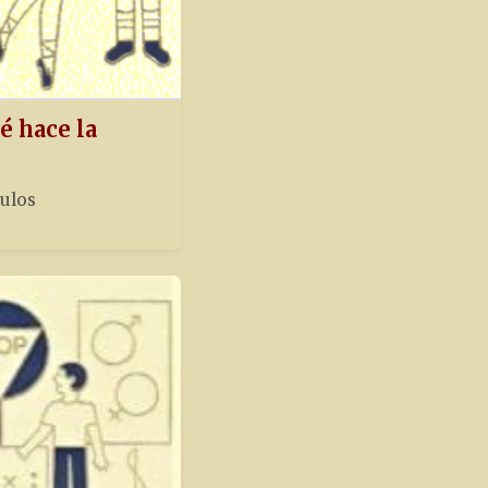
é hace la
tulos