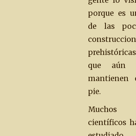
gente lo vis
porque es u
de las poc
construccion
prehistóricas
que aún 
mantienen 
pie.
Muchos
científicos 
estudiado