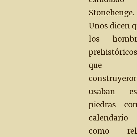
Stonehenge.
Unos dicen q
los hombr
prehistórico
que l
construyero
usaban es
piedras co
calendario
como relo