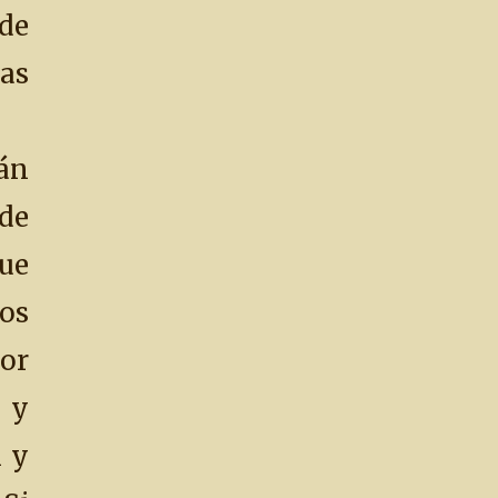
de
as
án
de
ue
os
or
 y
n y