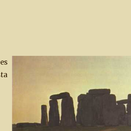
es
sta