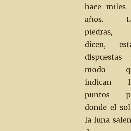
hace miles 
años. L
piedras,
dicen, est
dispuestas 
modo q
indican l
puntos p
donde el sol
la luna sale