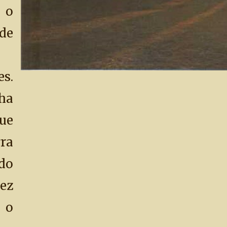
 o
de
n
s.
 ha
ue
ra
do
ez
 o