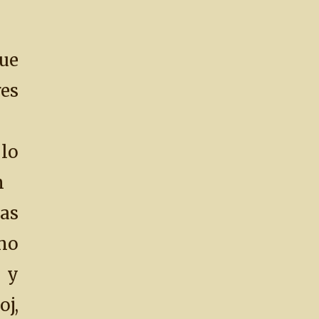
ue
es
s
o
n
as
mo
 y
j,