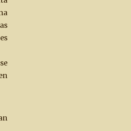
ita
na
as
es
se
en
han