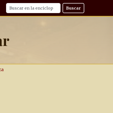
Buscar
ar
za