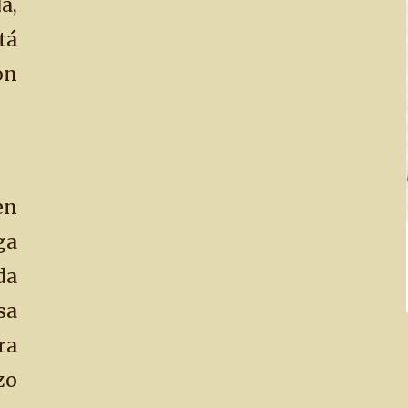
a,
tá
on
en
ga
da
sa
ra
zo