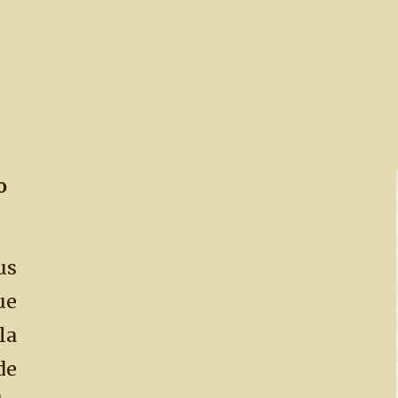
o
s
ue
la
de