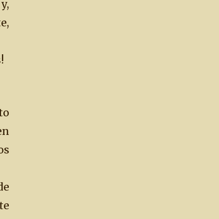
y,
e,
!
to
en
os
e
te