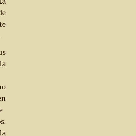
la
e
te
.
us
la
no
en
e
.
la