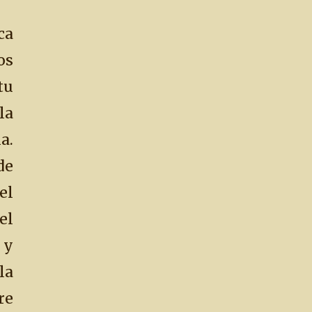
ca
s
tu
la
a.
de
el
el
y
la
re