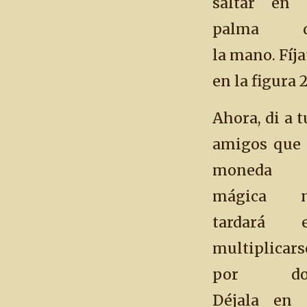
saltar en 
palma d
la mano. Fíja
en la figura 2
Ahora, di a t
amigos que 
moneda
mágica 
tardará 
multiplicars
por dos
Déjala en 