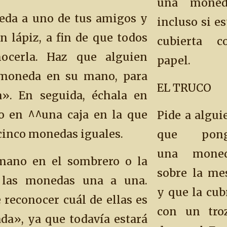
una moned
eda a uno de tus amigos y
incluso si es
n lápiz, a fin de que todos
cubierta c
ocerla. Haz que alguien
papel.
 moneda en su mano, para
EL TRUCO
a». En seguida, échala en
o en ^^una caja en la que
Pide a algui
cinco monedas iguales.
que pon
una mone
 mano en el sombrero o la
sobre la me
 las monedas una a una.
y que la cub
 reconocer cuál de ellas es
con un tro
da», ya que todavía estará