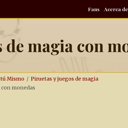
Fans
Acerca de
s de magia con m
o tú Mismo
Piruetas y juegos de magia
a con monedas