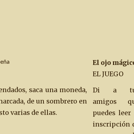
El ojo mágic
ueña
EL JUEGO
vendados, saca una moneda,
Di a tu
arcada, de un sombrero en
amigos q
to varias de ellas.
puedes leer 
inscripción 