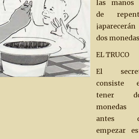
las manos 
de repent
¡aparecerán
dos monedas
EL TRUCO
El secre
consiste 
tener d
monedas
antes d
empezar es