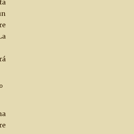
ta
un
re
La
á
ro
na
re