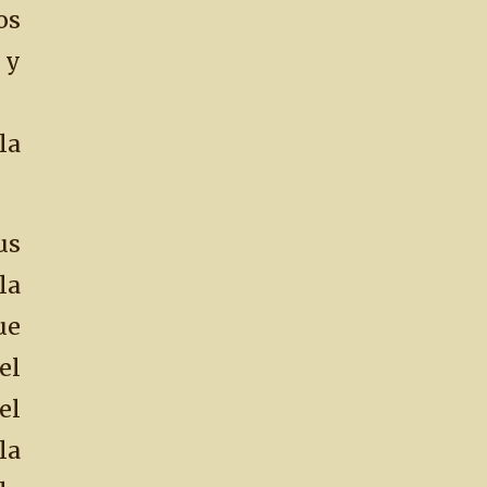
os
y
la
us
la
ue
el
el
la