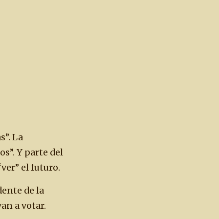
s”. La
s”. Y parte del
ver” el futuro.
dente de la
an a votar.