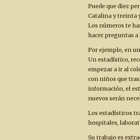
Puede que diez per
Catalina y treinta 
Los números te han
hacer preguntas a 
Por ejemplo, en un
Un estadístico, re
empezar a ir al co
con niños que trasl
información, el es
nuevos serán neces
Los estadísticos t
hospitales, laborat
Su trabajo es extr