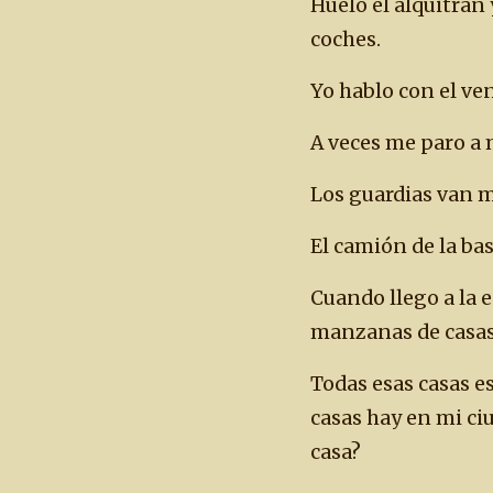
Huelo el alquitrán 
coches.
Yo hablo con el ven
A veces me paro a 
Los guardias van m
El camión de la ba
Cuando llego a la
manzanas de casas 
Todas esas casas e
casas hay en mi ciu
casa?