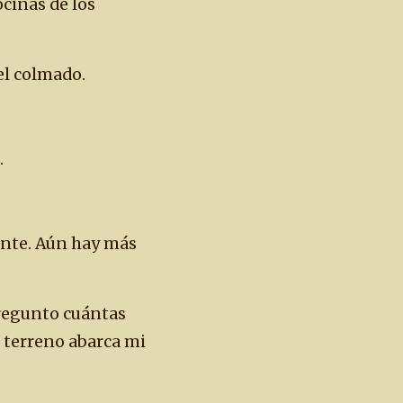
ocinas de los
el colmado.
.
ante. Aún hay más
pregunto cuántas
e terreno abarca mi