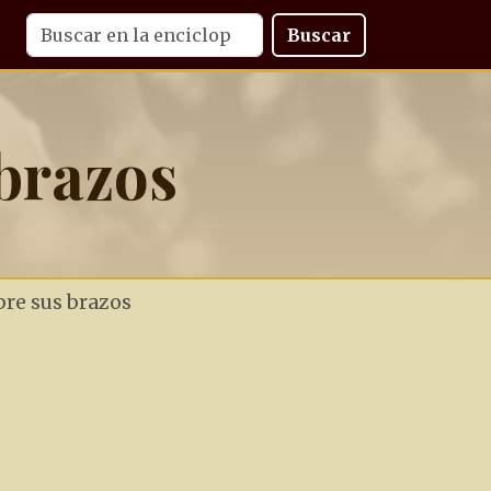
Buscar
brazos
re sus brazos