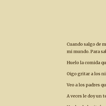
Cuando salgo de m
mi mundo. Para sab
Huelo la comida qu
Oigo gritar a los n
Veo a los padres q
A veces le doy un t