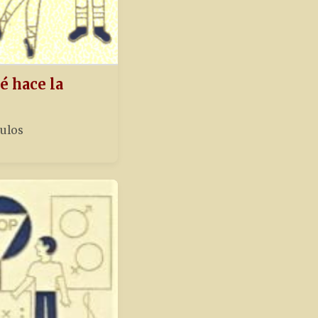
é hace la
tulos