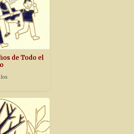
ños de Todo el
o
ulos